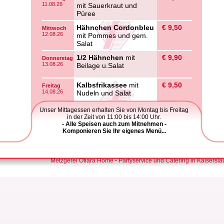
11.08.26
mit Sauerkraut und
Püree
Hähnchen Cordonbleu
€ 9,50
Mittwoch
12.08.26
mit Pommes und gem.
Salat
1/2 Hähnchen
mit
€ 9,90
Donnerstag
13.08.26
Beilage u.Salat
Kalbsfrikassee
mit
€ 9,50
Freitag
14.08.26
Nudeln und Salat
Unser Mittagessen erhalten Sie von Montag bis Freitag
in der Zeit von 11:00 bis 14:00 Uhr.
- Alle Speisen auch zum Mitnehmen -
Komponieren Sie Ihr eigenes Menü...
Metzgerei Ofiara Home
-
Partyservice und Catering in Kaisersla