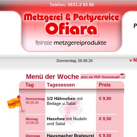
Telefon: 0631-2 83 88
» 
Donnerstag, 06.08.26
Menü der Woche
jetzt als PDF-Download!
Tag
Tagesessen
Preis
1/2 Hähnchen
mit
€ 9,90
Donnerstag
06.08.26
Beilage u.Salat
Haschee
mit Nudeln
€ 9,50
Montag
10.08.26
und Salat
Hausmacher Bratwurst
€ 9,50
Dienstag